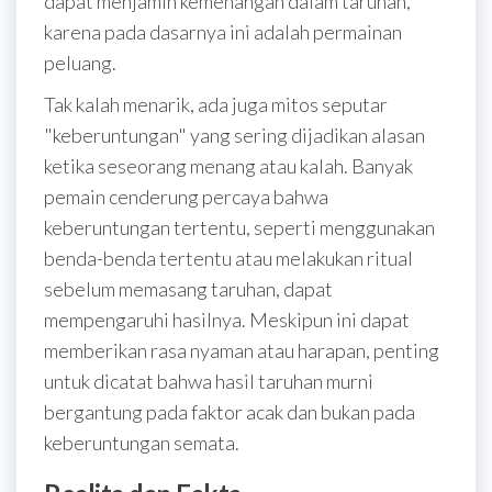
dapat menjamin kemenangan dalam taruhan,
karena pada dasarnya ini adalah permainan
peluang.
Tak kalah menarik, ada juga mitos seputar
"keberuntungan" yang sering dijadikan alasan
ketika seseorang menang atau kalah. Banyak
pemain cenderung percaya bahwa
keberuntungan tertentu, seperti menggunakan
benda-benda tertentu atau melakukan ritual
sebelum memasang taruhan, dapat
mempengaruhi hasilnya. Meskipun ini dapat
memberikan rasa nyaman atau harapan, penting
untuk dicatat bahwa hasil taruhan murni
bergantung pada faktor acak dan bukan pada
keberuntungan semata.