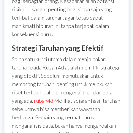
bagi sebagian orang. Kesadaran akan potensi
risiko ini sangat penting bagi siapa saja yang
terlibat dalam taruhan, agar tetap dapat
menikmati hiburan ini tanpa terjebak dalam
konsekuensi buruk.
Strategi Taruhan yang Efektif
Salah satu kunci utama dalam menjalankan
taruhan pada Rubah 4d adalah memiliki strategi
yang efektif. Sebelum memutuskan untuk
memasang taruhan, penting untuk melakukan
riset terlebih dahulu mengenai tren dan pola
yang ada.
rubah4d
Melihat sejarah hasil taruhan
sebelumnya bisa memberikan wawasan
berharga. Pemain yang cermat harus
menganalisis data, bukan hanya mengandalkan