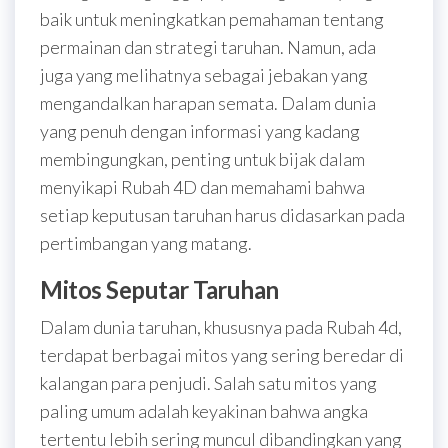
baik untuk meningkatkan pemahaman tentang
permainan dan strategi taruhan. Namun, ada
juga yang melihatnya sebagai jebakan yang
mengandalkan harapan semata. Dalam dunia
yang penuh dengan informasi yang kadang
membingungkan, penting untuk bijak dalam
menyikapi Rubah 4D dan memahami bahwa
setiap keputusan taruhan harus didasarkan pada
pertimbangan yang matang.
Mitos Seputar Taruhan
Dalam dunia taruhan, khususnya pada Rubah 4d,
terdapat berbagai mitos yang sering beredar di
kalangan para penjudi. Salah satu mitos yang
paling umum adalah keyakinan bahwa angka
tertentu lebih sering muncul dibandingkan yang