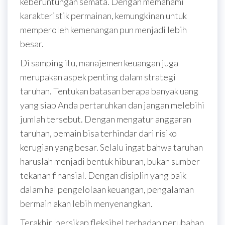
keberuntungan semata. Dengan memahami
karakteristik permainan, kemungkinan untuk
memperoleh kemenangan pun menjadi lebih
besar.
Di samping itu, manajemen keuangan juga
merupakan aspek penting dalam strategi
taruhan. Tentukan batasan berapa banyak uang
yang siap Anda pertaruhkan dan jangan melebihi
jumlah tersebut. Dengan mengatur anggaran
taruhan, pemain bisa terhindar dari risiko
kerugian yang besar. Selalu ingat bahwa taruhan
haruslah menjadi bentuk hiburan, bukan sumber
tekanan finansial. Dengan disiplin yang baik
dalam hal pengelolaan keuangan, pengalaman
bermain akan lebih menyenangkan.
Terakhir, bersikap fleksibel terhadap perubahan