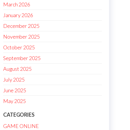
March 2026
January 2026
December 2025
November 2025
October 2025
September 2025
August 2025
July 2025
June 2025
May 2025
CATEGORIES
GAME ONLINE