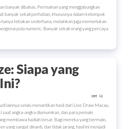
" kian banyak dibahas. Permainan yang menggabungkan
kat banyak sekali perhatian, khususnya dalam kelompok
n hanya tebakan sederhana, melainkan juga memerlukan
enai pola numeric. Banyak sekali orang yang percaya
ze: Siapa yang
Ini?
Off
di lainnya selalu menantikan hasil dari Live Draw Macau.
i saat angka-angka diumumkan, dan para pemain
ng membawa hadiah besar. Bagi mereka yang bermain,
yang sangat dinanti, dan tidak jarang, hasil ini menjadi