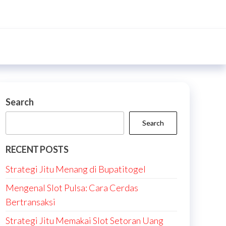
Search
Search
RECENT POSTS
Strategi Jitu Menang di Bupatitogel
Mengenal Slot Pulsa: Cara Cerdas
Bertransaksi
Strategi Jitu Memakai Slot Setoran Uang