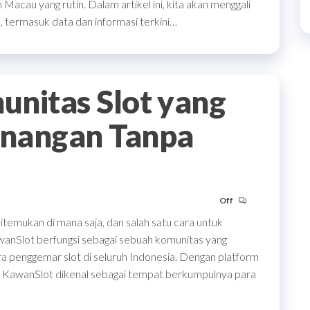
acau yang rutin. Dalam artikel ini, kita akan menggali
 termasuk data dan informasi terkini…
unitas Slot yang
nangan Tanpa
Off
 ditemukan di mana saja, dan salah satu cara untuk
awanSlot berfungsi sebagai sebuah komunitas yang
a penggemar slot di seluruh Indonesia. Dengan platform
an, KawanSlot dikenal sebagai tempat berkumpulnya para