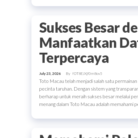
Sukses Besar d
Manfaatkan Dat
Terpercaya
July 23, 2026
By
fOT8EJXjf0m8ov5
Toto Macau telah menjadi salah satu permainan 
pecinta taruhan. Dengan sistem yang transparan
berharap untuk meraih sukses besar melalui pen
menang dalam Toto Macau adalah memahami peng