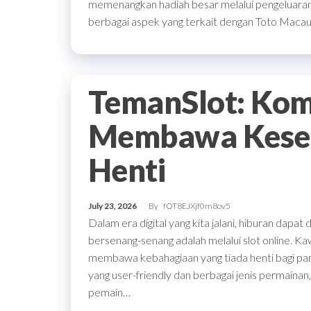
memenangkan hadiah besar melalui pengeluaran M
berbagai aspek yang terkait dengan Toto Macau,
TemanSlot: Kom
Membawa Kese
Henti
July 23, 2026
By
fOT8EJXjf0m8ov5
Dalam era digital yang kita jalani, hiburan dapat
bersenang-senang adalah melalui slot online. K
membawa kebahagiaan yang tiada henti bagi par
yang user-friendly dan berbagai jenis permain
pemain…