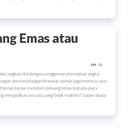
ang Emas atau
Off
rbincangkan di kalangan penggemar permainan angka.
ngan dan keuntungan finansial, namun juga memicu rasa
4d benar-benar memberi peluang emas kepada para
g menjanjikan sesuatu yang tidak realistis? Dalam dunia