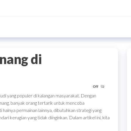
enang di
Off
 judi yang populer di kalangan masyarakat. Dengan
ang, banyak orang tertarik untuk mencoba
i halnya permainan lainnya, dibutuhkan strategi yang
i kerugian yang tidak diinginkan. Dalam artikel ini, kita