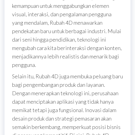
kemampuan untuk menggabungkan elemen
visual, interaksi, dan pengalaman pengguna
yang mendalam, Rubah 4D menawarkan
pendekatan baru untuk berbagai industri. Mulai
dari seni hingga pendidikan, teknologi ini
mengubah cara kita berinteraksi dengan konten,
menjadikannya lebih realistis dan menarik bagi
pengguna.
Selain itu, Rubah 4D juga membuka peluang baru
bagi pengembangan produk dan layanan.
Dengan menerapkan teknologi ini, perusahaan
dapat menciptakan aplikasi yang tidak hanya
memikat tetapi juga fungsional. Inovasi dalam
desain produk dan strategi pemasaran akan
semakin berkembang, memperkuat posisi bisnis