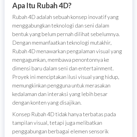
Apa Itu Rubah 4D?
Rubah 4D adalah sebuah konsep inovatif yang
menggabungkan teknologi dan seni dalam
bentuk yang belum pernah dilihat sebelumnya.
Dengan memanfaatkan teknologi mutakhir,
Rubah 4D menawarkan pengalaman visual yang
mengagumkan, membawa penontonnya ke
dimensi baru dalam seni dan entertainment.
Proyek ini menciptakan ilusi visual yang hidup,
memungkinkan pengguna untuk merasakan
kedalaman dan interaksi yang lebih besar
dengan konten yang disajikan.
Konsep Rubah 4D tidak hanya terbatas pada
tampilan visual, tetapi juga melibatkan
penggabungan berbagai elemen sensorik