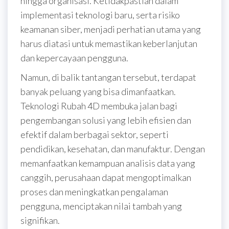
hingga organisasi. Ketidakpastian dalam
implementasi teknologi baru, serta risiko
keamanan siber, menjadi perhatian utama yang
harus diatasi untuk memastikan keberlanjutan
dan kepercayaan pengguna.
Namun, di balik tantangan tersebut, terdapat
banyak peluang yang bisa dimanfaatkan.
Teknologi Rubah 4D membuka jalan bagi
pengembangan solusi yang lebih efisien dan
efektif dalam berbagai sektor, seperti
pendidikan, kesehatan, dan manufaktur. Dengan
memanfaatkan kemampuan analisis data yang
canggih, perusahaan dapat mengoptimalkan
proses dan meningkatkan pengalaman
pengguna, menciptakan nilai tambah yang
signifikan.