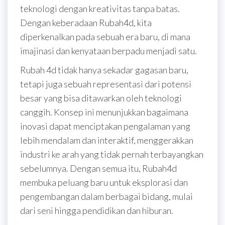
teknologi dengan kreativitas tanpa batas.
Dengan keberadaan Rubah4d, kita
diperkenalkan pada sebuah era baru, di mana
imajinasi dan kenyataan berpadu menjadi satu.
Rubah 4d tidak hanya sekadar gagasan baru,
tetapi juga sebuah representasi dari potensi
besar yang bisa ditawarkan oleh teknologi
canggih. Konsep ini menunjukkan bagaimana
inovasi dapat menciptakan pengalaman yang
lebih mendalam dan interaktif, menggerakkan
industri ke arah yang tidak pernah terbayangkan
sebelumnya. Dengan semua itu, Rubah4d
membuka peluang baru untuk eksplorasi dan
pengembangan dalam berbagai bidang, mulai
dari seni hingga pendidikan dan hiburan.