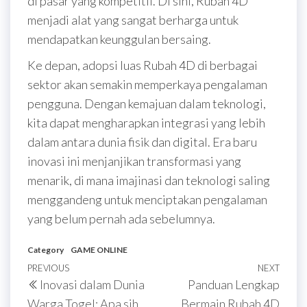
di pasar yang kompetitif. Di sini, Rubah 4D
menjadi alat yang sangat berharga untuk
mendapatkan keunggulan bersaing.
Ke depan, adopsi luas Rubah 4D di berbagai
sektor akan semakin memperkaya pengalaman
pengguna. Dengan kemajuan dalam teknologi,
kita dapat mengharapkan integrasi yang lebih
dalam antara dunia fisik dan digital. Era baru
inovasi ini menjanjikan transformasi yang
menarik, di mana imajinasi dan teknologi saling
menggandeng untuk menciptakan pengalaman
yang belum pernah ada sebelumnya.
Category
GAME ONLINE
Post
Previous
PREVIOUS
NEXT
Next
Inovasi dalam Dunia
Panduan Lengkap
navigation
Post
Post
Warga Togel: Apa sih
Bermain Rubah 4D