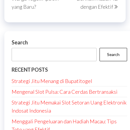
yang Baru?
dengan Efektif
Search
Search
RECENT POSTS
Strategi Jitu Menang di Bupatitogel
Mengenal Slot Pulsa: Cara Cerdas Bertransaksi
Strategi Jitu Memakai Slot Setoran Uang Elektronik
Indosat Indonesia
Menggali Pengeluaran dan Hadiah Macau: Tips
Toto yang Efektif