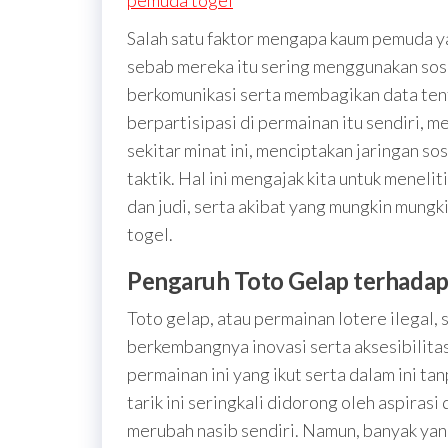
pemuda togel
Salah satu faktor mengapa kaum pemuda ya
sebab mereka itu sering menggunakan sosia
berkomunikasi serta membagikan data ten
berpartisipasi di permainan itu sendiri, m
sekitar minat ini, menciptakan jaringan s
taktik. Hal ini mengajak kita untuk meneli
dan judi, serta akibat yang mungkin mungk
togel.
Pengaruh Toto Gelap terhadap
Toto gelap, atau permainan lotere ilegal,
berkembangnya inovasi serta aksesibilita
permainan ini yang ikut serta dalam ini ta
tarik ini seringkali didorong oleh aspiras
merubah nasib sendiri. Namun, banyak ya