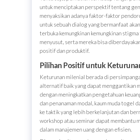
untuk menciptakan perspektif tentang ge
menyaksikan adanya faktor-faktor pendor
untuk sebuah dialog yang bermanfaat aka
terbuka kemungkinan kemungkinan stigma 
menyusut, serta mereka bisa diberdayakan
positif dan produktif.
Pilihan Positif untuk Keturuna
Keturunan milenial berada di persimpanga
alternatif baik yang dapat menggantikan m
dengan meningkatkan pengetahuan keuan
dan penanaman modal, kaum muda togel da
ke taktik yang lebih berkelanjutan dan ber
workshop atau seminar dapat membantu 
dalam manajemen uang dengan efisien.