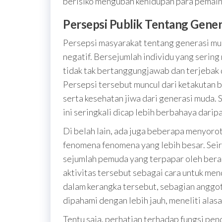
berisiko mengubah kehidupan para pemain 
Persepsi Publik Tentang Gener
Persepsi masyarakat tentang generasi mud
negatif. Bersejumlah individu yang sering
tidak tak bertanggungjawab dan terjebak 
Persepsi tersebut muncul dari ketakutan 
serta kesehatan jiwa dari generasi muda. S
ini seringkali dicap lebih berbahaya dari
Di belah lain, ada juga beberapa menyorot
fenomena fenomena yang lebih besar. Seir
sejumlah pemuda yang terpapar oleh berag
aktivitas tersebut sebagai cara untuk men
dalam kerangka tersebut, sebagian anggo
dipahami dengan lebih jauh, meneliti alasan
Tentu saja, perhatian terhadap fungsi pe