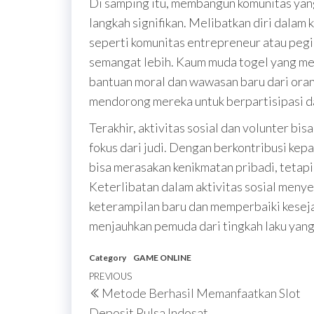
Di samping itu, membangun komunitas yan
langkah signifikan. Melibatkan diri dalam
seperti komunitas entrepreneur atau peg
semangat lebih. Kaum muda togel yang me
bantuan moral dan wawasan baru dari ora
mendorong mereka untuk berpartisipasi d
Terakhir, aktivitas sosial dan volunter bi
fokus dari judi. Dengan berkontribusi kep
bisa merasakan kenikmatan pribadi, tetapi
Keterlibatan dalam aktivitas sosial me
keterampilan baru dan memperbaiki keseja
menjauhkan pemuda dari tingkah laku yang
Category
GAME ONLINE
Post
Previous
PREVIOUS
Metode Berhasil Memanfaatkan Slot
navigation
Post
Deposit Pulsa Indosat