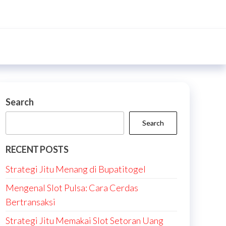
Search
Search
RECENT POSTS
Strategi Jitu Menang di Bupatitogel
Mengenal Slot Pulsa: Cara Cerdas
Bertransaksi
Strategi Jitu Memakai Slot Setoran Uang