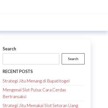
Search
Search
RECENT POSTS
Strategi Jitu Menang di Bupatitogel
Mengenal Slot Pulsa: Cara Cerdas
Bertransaksi
Strategi Jitu Memakai Slot Setoran Uang