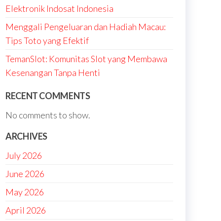
Elektronik Indosat Indonesia
Menggali Pengeluaran dan Hadiah Macau:
Tips Toto yang Efektif
TemanSlot: Komunitas Slot yang Membawa
Kesenangan Tanpa Henti
RECENT COMMENTS
No comments to show.
ARCHIVES
July 2026
June 2026
May 2026
April 2026