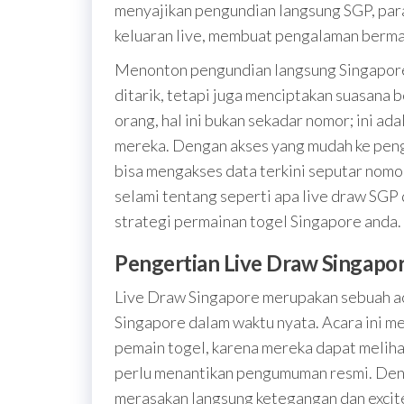
menyajikan pengundian langsung SGP, para
keluaran live, membuat pengalaman berm
Menonton pengundian langsung Singapore
ditarik, tetapi juga menciptakan suasana 
orang, hal ini bukan sekadar nomor; ini 
mereka. Dengan akses yang mudah ke peng
bisa mengakses data terkini seputar nomor 
selami tentang seperti apa live draw SGP 
strategi permainan togel Singapore anda.
Pengertian Live Draw Singapo
Live Draw Singapore merupakan sebuah ac
Singapore dalam waktu nyata. Acara ini m
pemain togel, karena mereka dapat melih
perlu menantikan pengumuman resmi. Deng
merasakan langsung ketegangan dan excit