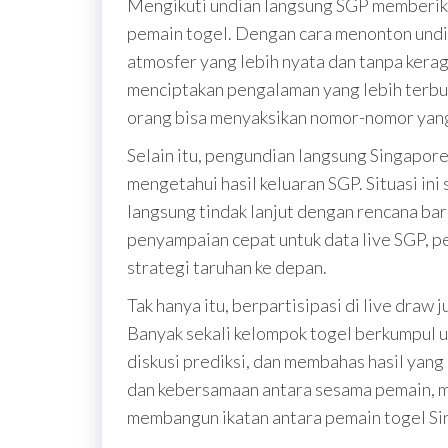
Mengikuti undian langsung SGP memberika
pemain togel. Dengan cara menonton undi
atmosfer yang lebih nyata dan tanpa kerag
menciptakan pengalaman yang lebih terbu
orang bisa menyaksikan nomor-nomor yang 
Selain itu, pengundian langsung Singapo
mengetahui hasil keluaran SGP. Situasi ini
langsung tindak lanjut dengan rencana bar
penyampaian cepat untuk data live SGP, p
strategi taruhan ke depan.
Tak hanya itu, berpartisipasi di live dra
Banyak sekali kelompok togel berkumpul 
diskusi prediksi, dan membahas hasil yang 
dan kebersamaan antara sesama pemain, m
membangun ikatan antara pemain togel Si