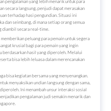
n pengalaman yang lebih menarik untuk para
an secara langsung, penjudi dapat merasakan
uan terhadap hasi pengundian. Situasi ini
ka dan seimbang, di mana setiap orang semua
diambil secara real-time.
re memberikan peluang para pemain untuk segera
 sangat krusial bagi para pemain yang ingin
u berdasarkan hasil yang diperoleh. Melalui
eserta bisa lebih leluasa dalam merencanakan
w juga bisa kegiatan bersama yang menyenangkan.
untuk menyaksikan undian langsung dengan sama,
diperoleh. Ini menambah unsur interaksi sosial
enjadikan pengalaman judi semakin menarik dan
ngapore.