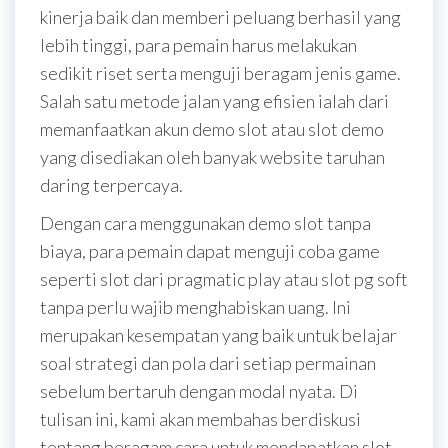
kinerja baik dan memberi peluang berhasil yang
lebih tinggi, para pemain harus melakukan
sedikit riset serta menguji beragam jenis game.
Salah satu metode jalan yang efisien ialah dari
memanfaatkan akun demo slot atau slot demo
yang disediakan oleh banyak website taruhan
daring terpercaya.
Dengan cara menggunakan demo slot tanpa
biaya, para pemain dapat menguji coba game
seperti slot dari pragmatic play atau slot pg soft
tanpa perlu wajib menghabiskan uang. Ini
merupakan kesempatan yang baik untuk belajar
soal strategi dan pola dari setiap permainan
sebelum bertaruh dengan modal nyata. Di
tulisan ini, kami akan membahas berdiskusi
tentang beragam cara untuk mendapatkan slot