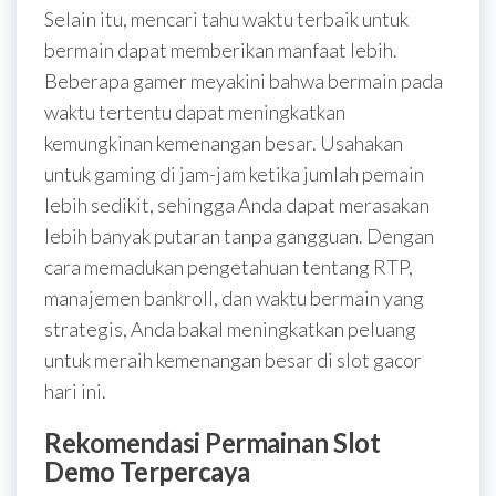
Selain itu, mencari tahu waktu terbaik untuk
bermain dapat memberikan manfaat lebih.
Beberapa gamer meyakini bahwa bermain pada
waktu tertentu dapat meningkatkan
kemungkinan kemenangan besar. Usahakan
untuk gaming di jam-jam ketika jumlah pemain
lebih sedikit, sehingga Anda dapat merasakan
lebih banyak putaran tanpa gangguan. Dengan
cara memadukan pengetahuan tentang RTP,
manajemen bankroll, dan waktu bermain yang
strategis, Anda bakal meningkatkan peluang
untuk meraih kemenangan besar di slot gacor
hari ini.
Rekomendasi Permainan Slot
Demo Terpercaya