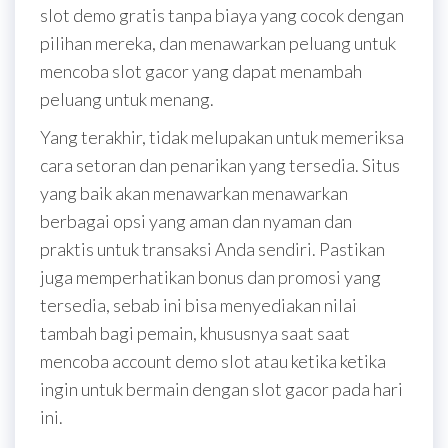
slot demo gratis tanpa biaya yang cocok dengan
pilihan mereka, dan menawarkan peluang untuk
mencoba slot gacor yang dapat menambah
peluang untuk menang.
Yang terakhir, tidak melupakan untuk memeriksa
cara setoran dan penarikan yang tersedia. Situs
yang baik akan menawarkan menawarkan
berbagai opsi yang aman dan nyaman dan
praktis untuk transaksi Anda sendiri. Pastikan
juga memperhatikan bonus dan promosi yang
tersedia, sebab ini bisa menyediakan nilai
tambah bagi pemain, khususnya saat saat
mencoba account demo slot atau ketika ketika
ingin untuk bermain dengan slot gacor pada hari
ini.