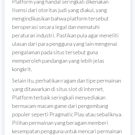
Platform yang handal seringkali dikenakan
lisensi dari otoritas judi yang diakui, yang
mengindikasikan bahwa platform tersebut
beroperasi secara legal dan mematuhi
peraturan industri. Pastikan pula agar meneliti
ulasan dari para pengguna yang lain mengenai
pengalaman pada situs tersebut guna
memperoleh pandangan yang lebih jelas
kongkrit.
Selain itu, perhatikan ragam dan tipe permainan
yang ditawarkan di situs slot di internet.
Platform terbaik seringkali menyediakan
bermacam-macam game dari pengembang
populer seperti Pragmatic Play atau sebaliknya.
Pilihan permainan yang beragam memberi
kesempatan pengguna untuk mencari permainan