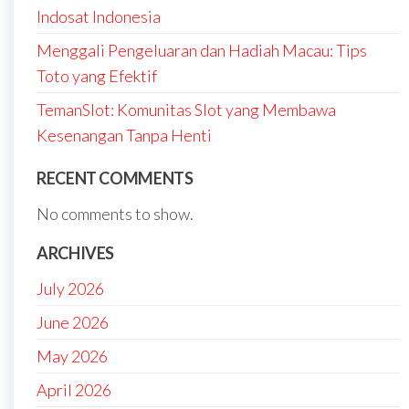
Indosat Indonesia
Menggali Pengeluaran dan Hadiah Macau: Tips
Toto yang Efektif
TemanSlot: Komunitas Slot yang Membawa
Kesenangan Tanpa Henti
RECENT COMMENTS
No comments to show.
ARCHIVES
July 2026
June 2026
May 2026
April 2026