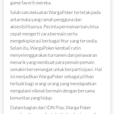
game favorit mereka.
Salah satu kekuatan WargaPoker terletak pada
antarmuka yang ramah pengguna dan
aksesibilitasnya. Pecinta permainan baru bisa
cepat mengerti cara bermain serta
mengeksplorasi berbagai fitur yang tersedia.
Selain itu, WargaPoker kembali rutin
menyelenggarakan turnamen dan penawaran
menarik yang membuat para pemain pemain
semakin bersemangat untuk berpartisipasi. Hal
ini menjadikan WargaPoker sebagai pilihan
terbaik bagi orang-orang yang mendapatkan
mengalami nikmat bermain dengan bersama
komunitas yang hidup.
Dalam bagian dari IDN Play, Warga Poker