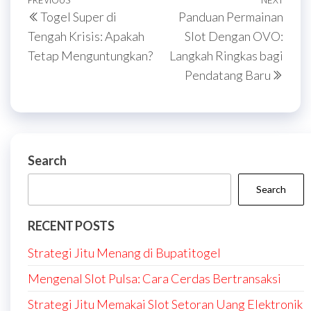
Post
Previous
PREVIOUS
NEXT
Next
Togel Super di
Panduan Permainan
navigation
Post
Post
Tengah Krisis: Apakah
Slot Dengan OVO:
Tetap Menguntungkan?
Langkah Ringkas bagi
Pendatang Baru
Search
Search
RECENT POSTS
Strategi Jitu Menang di Bupatitogel
Mengenal Slot Pulsa: Cara Cerdas Bertransaksi
Strategi Jitu Memakai Slot Setoran Uang Elektronik