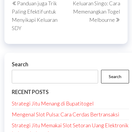
Panduan juga Trik
Keluaran Singo: Cara
navigation
Post
Post
Paling Efektif untuk
Memenangkan Togel
Menyikapi Keluaran
Melbourne
SDY
Search
Search
RECENT POSTS
Strategi Jitu Menang di Bupatitogel
Mengenal Slot Pulsa: Cara Cerdas Bertransaksi
Strategi Jitu Memakai Slot Setoran Uang Elektronik