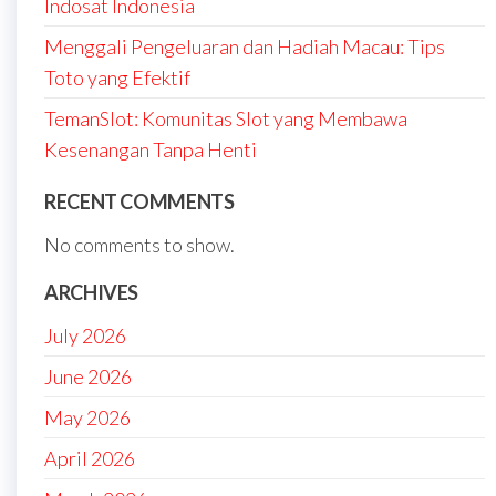
Indosat Indonesia
Menggali Pengeluaran dan Hadiah Macau: Tips
Toto yang Efektif
TemanSlot: Komunitas Slot yang Membawa
Kesenangan Tanpa Henti
RECENT COMMENTS
No comments to show.
ARCHIVES
July 2026
June 2026
May 2026
April 2026