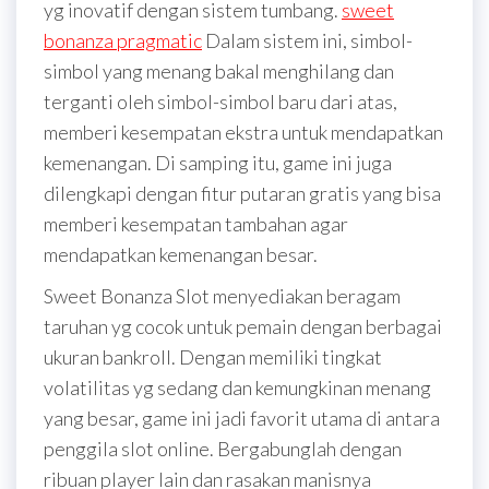
yg inovatif dengan sistem tumbang.
sweet
bonanza pragmatic
Dalam sistem ini, simbol-
simbol yang menang bakal menghilang dan
terganti oleh simbol-simbol baru dari atas,
memberi kesempatan ekstra untuk mendapatkan
kemenangan. Di samping itu, game ini juga
dilengkapi dengan fitur putaran gratis yang bisa
memberi kesempatan tambahan agar
mendapatkan kemenangan besar.
Sweet Bonanza Slot menyediakan beragam
taruhan yg cocok untuk pemain dengan berbagai
ukuran bankroll. Dengan memiliki tingkat
volatilitas yg sedang dan kemungkinan menang
yang besar, game ini jadi favorit utama di antara
penggila slot online. Bergabunglah dengan
ribuan player lain dan rasakan manisnya