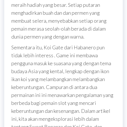
meraih hadiah yang besar. Setiap putaran
menghadirkan buah dan dan permen yang
membuat selera, menyebabkan setiap orang
pemain merasa seolah-olah berada di dalam
dunia permen yang dengan warna.
Sementara itu, Koi Gate dari Habanero pun
tidak lebih interess . Game ini membawa
pengguna masuk ke suasana yang dengan tema
budaya Asia yang kental, lengkap dengan ikon
ikan koi yang melambangkan melambangkan
keberuntungan. Campuran di antara dua
permainan ini ini menawarkan pengalaman yang
berbeda bagi pemain slot yang mencari
keberuntungan dan kesenangan. Dalam artikel
ini, kita akan mengeksplorasi lebih dalam
tentang Sweet Bonanza dan Koi Gate, dan