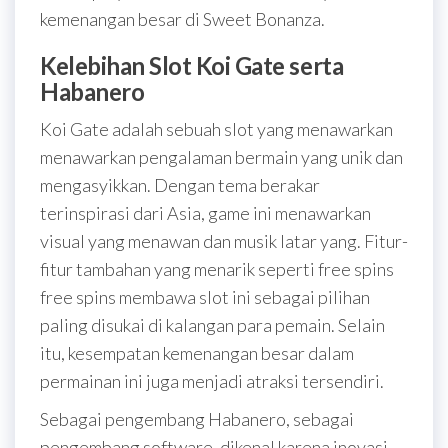
kemenangan besar di Sweet Bonanza.
Kelebihan Slot Koi Gate serta
Habanero
Koi Gate adalah sebuah slot yang menawarkan
menawarkan pengalaman bermain yang unik dan
mengasyikkan. Dengan tema berakar
terinspirasi dari Asia, game ini menawarkan
visual yang menawan dan musik latar yang. Fitur-
fitur tambahan yang menarik seperti free spins
free spins membawa slot ini sebagai pilihan
paling disukai di kalangan para pemain. Selain
itu, kesempatan kemenangan besar dalam
permainan ini juga menjadi atraksi tersendiri.
Sebagai pengembang Habanero, sebagai
pengembang software, dikenal karena inovasi