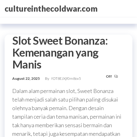
Skip
cultureinthecoldwar.com
to
the
content
Slot Sweet Bonanza:
Kemenangan yang
Manis
Off
August 22, 2025
By
fOT8EJXjf0m8ov5
Dalam alam permainan slot, Sweet Bonanza
telah menjadi salah satu pilihan paling disukai
olehnya banyak pemain. Dengan desain
tampilan ceria dan tema manisan, permainan ini
tak hanya memberikan sensasi bermain dan
menarik, tetapi juga kesempatan mendapatkan