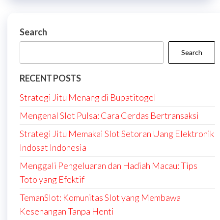
Search
Search
RECENT POSTS
Strategi Jitu Menang di Bupatitogel
Mengenal Slot Pulsa: Cara Cerdas Bertransaksi
Strategi Jitu Memakai Slot Setoran Uang Elektronik
Indosat Indonesia
Menggali Pengeluaran dan Hadiah Macau: Tips
Toto yang Efektif
TemanSlot: Komunitas Slot yang Membawa
Kesenangan Tanpa Henti