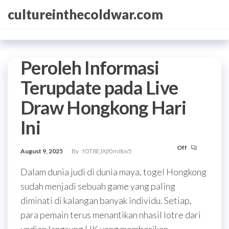
Skip
cultureinthecoldwar.com
to
the
content
Peroleh Informasi
Terupdate pada Live
Draw Hongkong Hari
Ini
Off
August 9, 2025
By
fOT8EJXjf0m8ov5
Dalam dunia judi di dunia maya, togel Hongkong
sudah menjadi sebuah game yang paling
diminati di kalangan banyak individu. Setiap,
para pemain terus menantikan nhasil lotre dari