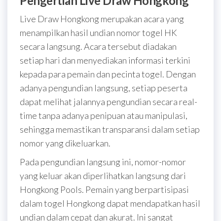
Pengertian Live Draw Hongkong
Live Draw Hongkong merupakan acara yang
menampilkan hasil undian nomor togel HK
secara langsung. Acara tersebut diadakan
setiap hari dan menyediakan informasi terkini
kepada para pemain dan pecinta togel. Dengan
adanya pengundian langsung, setiap peserta
dapat melihat jalannya pengundian secara real-
time tanpa adanya penipuan atau manipulasi,
sehingga memastikan transparansi dalam setiap
nomor yang dikeluarkan.
Pada pengundian langsung ini, nomor-nomor
yang keluar akan diperlihatkan langsung dari
Hongkong Pools. Pemain yang berpartisipasi
dalam togel Hongkong dapat mendapatkan hasil
undian dalam cepat dan akurat. Ini sangat