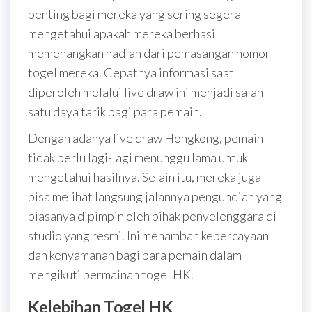
penting bagi mereka yang sering segera
mengetahui apakah mereka berhasil
memenangkan hadiah dari pemasangan nomor
togel mereka. Cepatnya informasi saat
diperoleh melalui live draw ini menjadi salah
satu daya tarik bagi para pemain.
Dengan adanya live draw Hongkong, pemain
tidak perlu lagi-lagi menunggu lama untuk
mengetahui hasilnya. Selain itu, mereka juga
bisa melihat langsung jalannya pengundian yang
biasanya dipimpin oleh pihak penyelenggara di
studio yang resmi. Ini menambah kepercayaan
dan kenyamanan bagi para pemain dalam
mengikuti permainan togel HK.
Kelebihan Togel HK